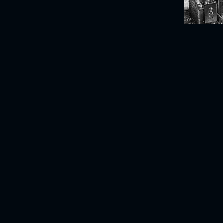
ALS
SERVICE
stagram
Privacyverklaring
nkedIn
DISCOV